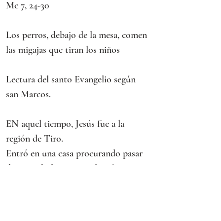
Mc 7, 24-30
Los perros, debajo de la mesa, comen 
las migajas que tiran los niños
Lectura del santo Evangelio según 
san Marcos.
EN aquel tiempo, Jesús fue a la 
región de Tiro.
Entró en una casa procurando pasar 
desapercibido, pero no logró 
ocultarse.
Una mujer que tenía una hija poseída 
por un espíritu impuro se enteró 