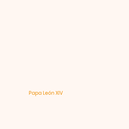
s enseña que no hay
que no pueda ser
a, ninguna noche es
 abierta para
sintamos, no hay
mor de Dios."
(Audiencia
Papa León XIV