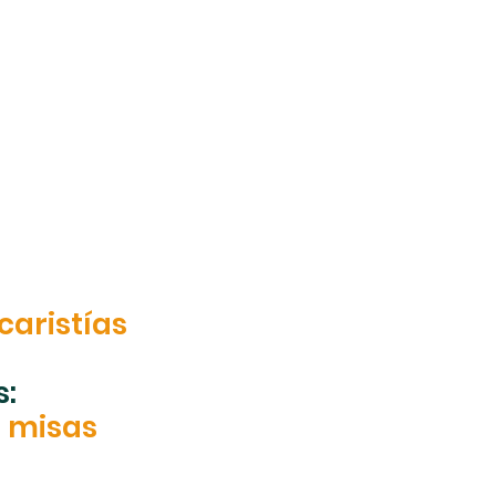
caristías
s:
s misas