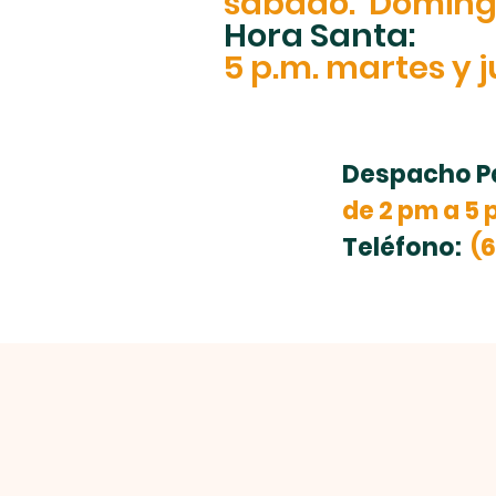
sábado.
Domingo
Hora Santa:
5 p.m. martes y 
Despacho Pa
de 2 pm a 5 
Teléfono:
(6