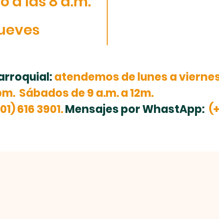
 a las 8 a.m.
jueves
rroquial:
atendemos de lunes a viernes 
pm. Sábados de 9 a.m. a 12m.
01) 616 3901.
Mensajes por WhastApp:
(+