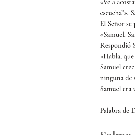
«Ve a acosta
escucha”». S
El Señor se 
«Samuel, Sa
Respondió 
«Habla, que 
Samuel creci
ninguna de s
Samuel era u
Palabra de D