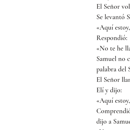
El Señor vol
Se levantó S
«Aquí estoy
Respondió:
«No te he ll
Samuel no co
palabra del 
El Señor lla
Elí y dijo:
«Aquí estoy
Comprendió e
dijo a Samue