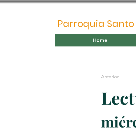
Parroquia Sant
Home
Anterior
Lect
miérc