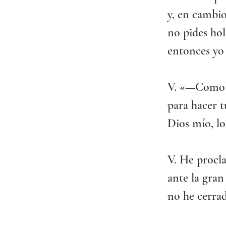
y, en cambio
no pides hol
entonces yo 
V. «—Como e
para hacer t
Dios mío, lo
V. He procla
ante la gran
no he cerrad