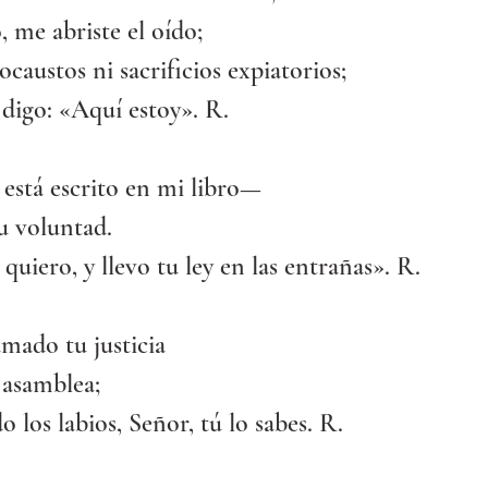
, me abriste el oído;
ocaustos ni sacrificios expiatorios;
digo: «Aquí estoy». R.
stá escrito en mi libro—
u voluntad.
 quiero, y llevo tu ley en las entrañas». R.
mado tu justicia
 asamblea;
o los labios, Señor, tú lo sabes. R.