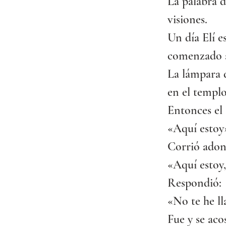
La palabra d
visiones.
Un día Elí e
comenzado a 
La lámpara 
en el templo
Entonces el
«Aquí estoy
Corrió adond
«Aquí estoy
Respondió:
«No te he ll
Fue y se aco