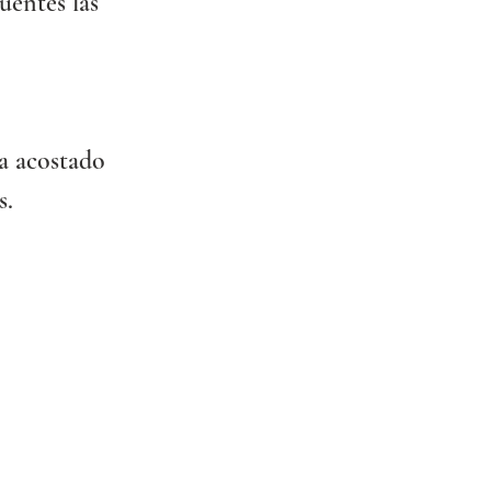
uentes las 
 
a acostado 
s.