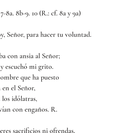
 7-8a. 8b-9. 10 (R.: cf. 8a y 9a)
y, Señor, para hacer tu voluntad.
ba con ansia al Señor;
ó y escuchó mi grito.
hombre que ha puesto
 en el Señor,
 los idólatras,
vían con engaños. R.
eres sacrificios ni ofrendas,