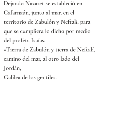
Dejando Nazaret se estableció en 
Cafarnaún, junto al mar, en el 
territorio de Zabulón y Neftalí, para 
que se cumpliera lo dicho por medio 
del profeta Isaías:
«Tierra de Zabulón y tierra de Neftalí,
camino del mar, al otro lado del 
Jordán,
Galilea de los gentiles.
El pueblo que habitaba en tinieblas
vio una luz grande;
a los que habitaban en tierra y 
sombras de muerte,
una luz les brilló».
Desde entonces comenzó Jesús a 