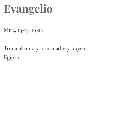
Evangelio
Mt 2, 13-15. 19-23
Toma al niño y a su madre y huye a 
Egipto
Lectura del santo Evangelio según 
san Mateo.
CUANDO se retiraron los magos, el 
ángel del Señor se apareció en sueños 
a José y le dijo:
«Levántate, toma al niño y a su 