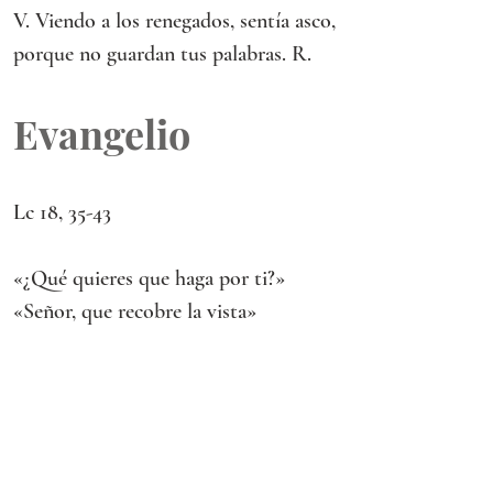
V. Viendo a los renegados, sentía asco,
porque no guardan tus palabras. R.
Evangelio
Lc 18, 35-43
«¿Qué quieres que haga por ti?» 
«Señor, que recobre la vista»
Lectura del santo Evangelio según 
san Lucas.
CUANDO se acercaba Jesús a Jericó, 