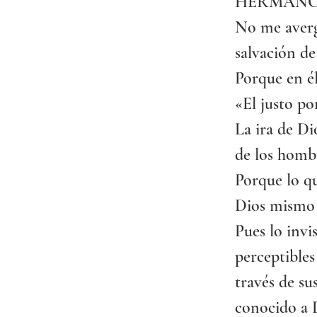
HERMANO
No me avergü
salvación de
Porque en él 
«El justo por
La ira de Di
de los hombr
Porque lo qu
Dios mismo 
Pues lo invi
perceptibles
través de su
conocido a D