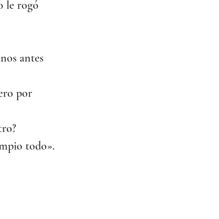
 le rogó 
anos antes 
pero por 
tro?
impio todo».