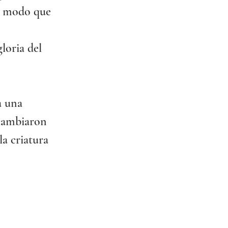
al modo que 
loria del 
 
a una 
 cambiaron 
a criatura 