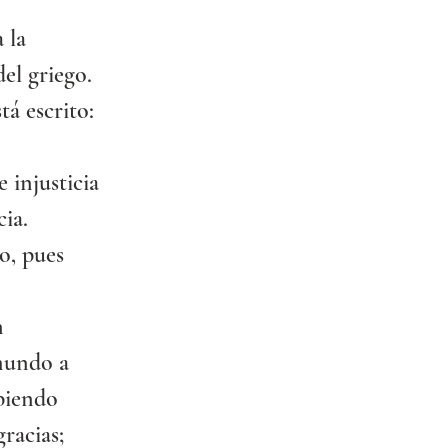
 la 
el griego.
tá escrito: 
 injusticia 
cia.
o, pues 
n 
 mundo a 
biendo 
racias; 