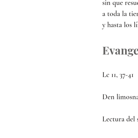
sin que resu
a toda la ti
y hasta los l
Evange
Lc 11, 37-41
Den limosna
Lectura del 