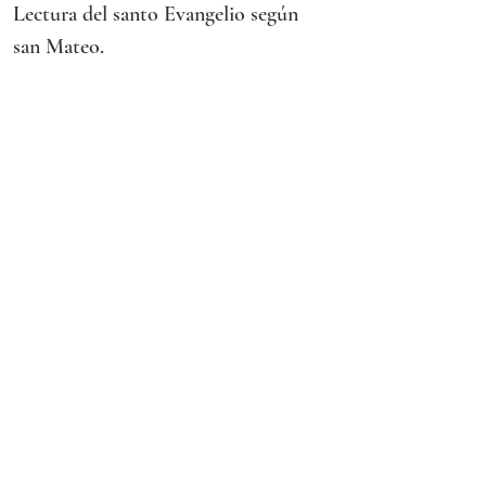
Lectura del santo Evangelio según 
san Mateo.
EN aquel tiempo, dijo Jesús a sus 
discípulos:
«Cuando recen, no usen muchas 
palabras, como los gentiles, que se 
imaginan que por hablar mucho les 
harán caso. No sean como ellos, pues 
su Padre sabe lo que les hace falta 
antes de que lo pidan. Ustedes oren 
así:
“Padre nuestro que estás en el cielo,
santificado sea tu nombre,
venga a nosotros tu reino,