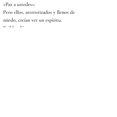
«Paz a ustedes».
Pero ellos, aterrorizados y llenos de 
miedo, creían ver un espíritu.
Y él les dijo:
«¿Por qué se alarman?, ¿por qué 
surgen dudas en su corazón? Miren 
mis manos y mis pies: soy yo en 
persona. Pálpenme y dense cuenta de 
que un espíritu no tiene carne y 
huesos, como veis que yo tengo».
Dicho esto, les mostró las manos y 
los pies. Pero como no acababan de 
creer por la alegría, y seguían 
atónitos, les dijo:
«¿Tienen ahí algo de comer?».