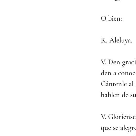
O bien:
R. Aleluya. 
V. Den grac
den a conoce
Cántenle al
hablen de su
V. Gloríens
que se alegr