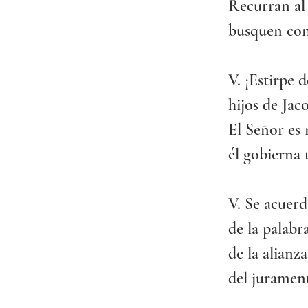
Recurran al 
busquen con
V. ¡Estirpe 
hijos de Jaco
El Señor es 
él gobierna t
V. Se acuerd
de la palabr
de la alianz
del jurament