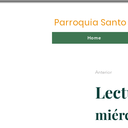
Parroquia Sant
Home
Anterior
Lect
miérc