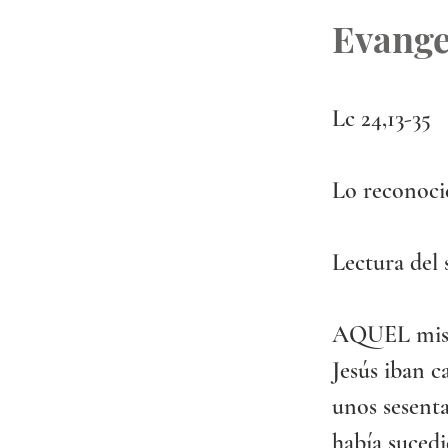
Evange
Lc 24,13-35
Lo reconocie
Lectura del 
AQUEL mismo
Jesús iban c
unos sesenta
había sucedi