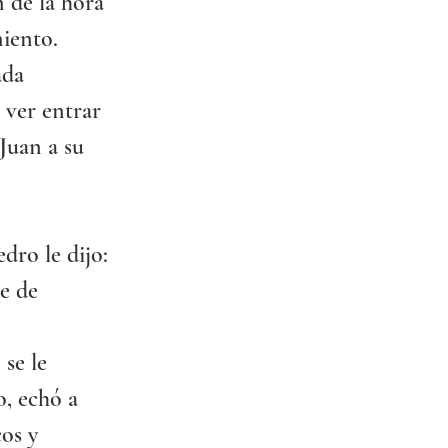
 de la hora 
iento. 
ada 
 ver entrar 
Juan a su 
dro le dijo:
e de 
se le 
o, echó a 
os y 