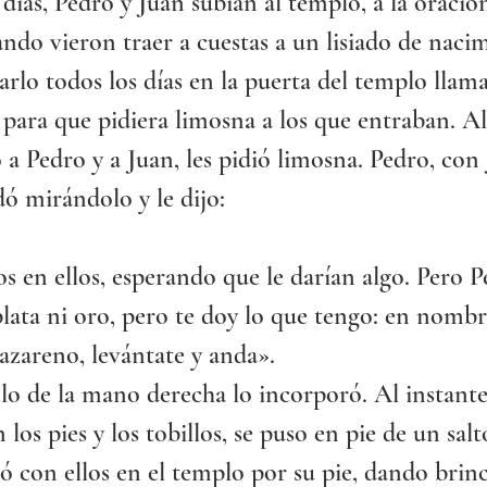
días, Pedro y Juan subían al templo, a la oración
ndo vieron traer a cuestas a un lisiado de nacim
arlo todos los días en la puerta del templo llam
ara que pidiera limosna a los que entraban. Al
 a Pedro y a Juan, les pidió limosna. Pedro, con 
dó mirándolo y le dijo:
os en ellos, esperando que le darían algo. Pero Pe
ata ni oro, pero te doy lo que tengo: en nombr
azareno, levántate y anda».
o de la mano derecha lo incorporó. Al instante 
 los pies y los tobillos, se puso en pie de un salt
ó con ellos en el templo por su pie, dando brinc