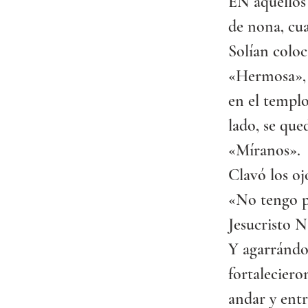
EN aquellos 
de nona, cua
Solían coloc
«Hermosa», p
en el templo
lado, se que
«Míranos».
Clavó los oj
«No tengo pl
Jesucristo N
Y agarrándol
fortalecieron
andar y entr