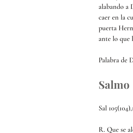
alabando a D
caer en la c
puerta Herm
ante lo que 
Palabra de D
Salmo
Sal 105(104),
R. Que se al