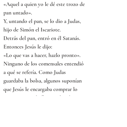
«Aquel a quien yo le dé este trozo de 
pan untado».
Y, untando el pan, se lo dio a Judas, 
hijo de Simón el Iscariote.
Detrás del pan, entró en él Satanás. 
Entonces Jesús le dijo:
«Lo que vas a hacer, hazlo pronto».
Ninguno de los comensales entendió 
a qué se refería. Como Judas 
guardaba la bolsa, algunos suponían 
que Jesús le encargaba comprar lo 
necesario para la fiesta o dar algo a 
los pobres.
Judas, después de tomar el pan, salió 
inmediatamente. Era de noche.