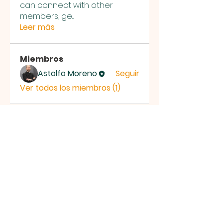
can connect with other
members, ge
...
Leer más
Miembros
Astolfo Moreno
Seguir
Ver todos los miembros (1)
Parroquia
Santo
Domingo
Savio
Despacho Parroquial: Teléfono Fijo
(601) 616 3901
- Mensajes por