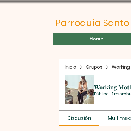
Parroquia Sant
Home
Inicio
Grupos
Working
Working Mot
Público
·
1 miembr
Discusión
Multimed