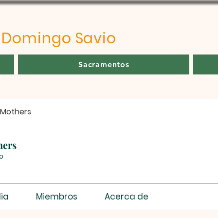
o
Domingo Savio
Sacramentos
 Mothers
hers
o
ia
Miembros
Acerca de