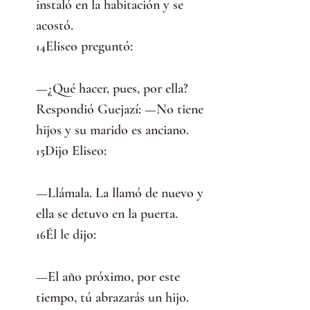
instaló en la habitación y se 
acostó.
Eliseo preguntó:
14
—¿Qué hacer, pues, por ella? 
Respondió Guejazí: —No tiene 
hijos y su marido es anciano.
Dijo Eliseo:
15
—Llámala. La llamó de nuevo y 
ella se detuvo en la puerta.
Él le dijo:
16
—El año próximo, por este 
tiempo, tú abrazarás un hijo. 