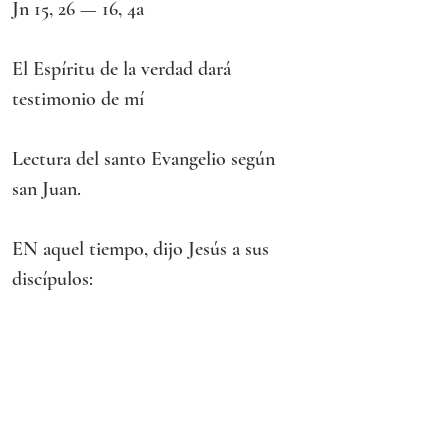
Jn 15, 26 — 16, 4a
El Espíritu de la verdad dará 
testimonio de mí
Lectura del santo Evangelio según 
san Juan.
EN aquel tiempo, dijo Jesús a sus 
discípulos:
«Cuando venga el Paráclito, que les 
enviaré desde el Padre, el Espíritu de 
la verdad, que procede del Padre, él 
dará testimonio de mí; y también 
ustedes darán testimonio, porque 