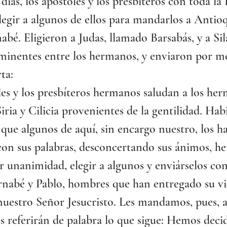
ías, los apóstoles y los presbíteros con toda la I
egir a algunos de ellos para mandarlos a Antio
abé. Eligieron a Judas, llamado Barsabás, y a Sila
inentes entre los hermanos, y enviaron por me
rta:
es y los presbíteros hermanos saludan a los he
iria y Cilicia provenientes de la gentilidad. Ha
que algunos de aquí, sin encargo nuestro, los h
con sus palabras, desconcertando sus ánimos, h
r unanimidad, elegir a algunos y enviárselos con
rnabé y Pablo, hombres que han entregado su vi
estro Señor Jesucristo. Les mandamos, pues, a 
es referirán de palabra lo que sigue: Hemos decid