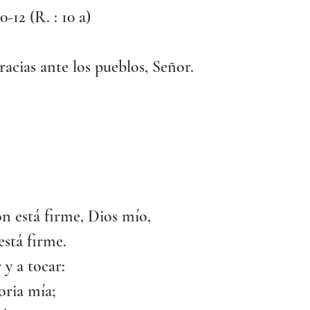
0-12 (R. : 10 a)
racias ante los pueblos, Señor.
n está firme, Dios mío,
stá firme.
 y a tocar:
loria mía;