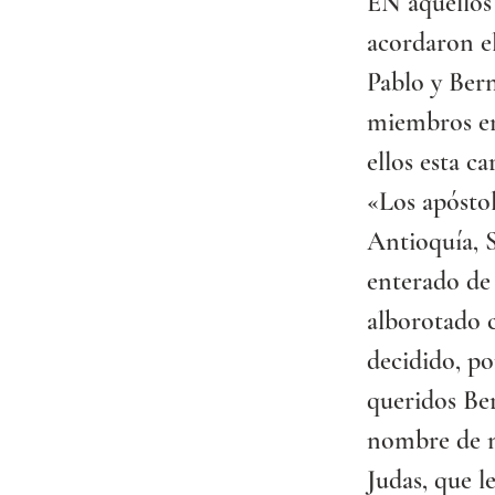
EN aquellos d
acordaron el
Pablo y Bern
miembros em
ellos esta ca
«Los apóstol
Antioquía, S
enterado de 
alborotado 
decidido, po
queridos Be
nombre de nu
Judas, que l