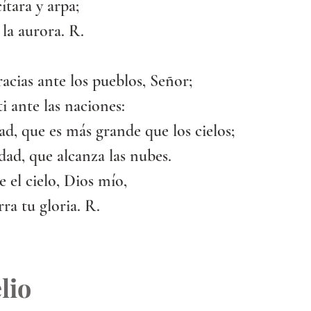
ítara y arpa;
 la aurora. R.
racias ante los pueblos, Señor;
ti ante las naciones:
d, que es más grande que los cielos;
idad, que alcanza las nubes.
e el cielo, Dios mío,
erra tu gloria. R.
lio