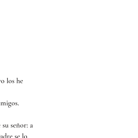
o los he 
amigos.
 su señor: a 
adre se lo 