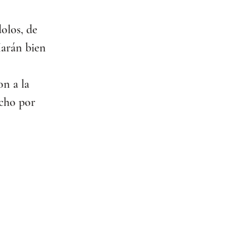
 
olos, de 
Harán bien 
n a la 
cho por 