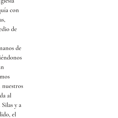
glesia 
quía con 
s, 
dio de 
rmanos de 
biéndonos 
an 
emos 
 nuestros 
da al 
Silas y a 
ido, el 