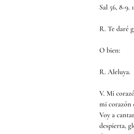
Sal 56, 8-9. 1
R. Te daré g
O bien:
R. Aleluya.
V. Mi corazó
mi corazón e
Voy a cantar
despierta, g