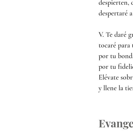
despierten, c
despertaré a
V. Te daré g
tocaré para 
por tu bonda
por tu fidel
Elévate sobr
y llene la ti
Evange