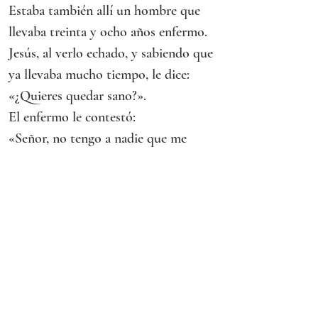
Estaba también allí un hombre que 
llevaba treinta y ocho años enfermo.
Jesús, al verlo echado, y sabiendo que 
ya llevaba mucho tiempo, le dice:
«¿Quieres quedar sano?».
El enfermo le contestó:
«Señor, no tengo a nadie que me 
meta en la piscina cuando se remueve 
el agua; para cuando llego yo, otro se 
me ha adelantado».
Jesús le dice:
«Levántate, toma tu camilla y echa a 
andar».
Y al momento el hombre quedó sano, 
tomó su camilla y echó a andar.