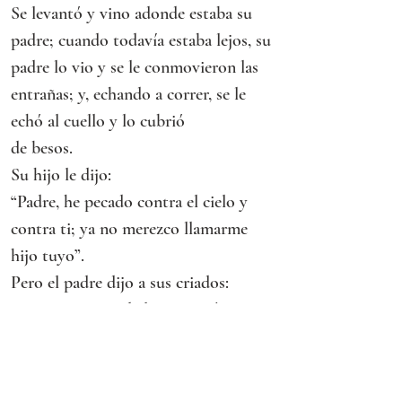
Se levantó y vino adonde estaba su 
padre; cuando todavía estaba lejos, su 
padre lo vio y se le conmovieron las 
entrañas; y, echando a correr, se le 
echó al cuello y lo cubrió
de besos.
Su hijo le dijo:
“Padre, he pecado contra el cielo y 
contra ti; ya no merezco llamarme 
hijo tuyo”.
Pero el padre dijo a sus criados:
“Saquen enseguida la mejor túnica y 
vístansela; pónganle un anillo en la 
mano y sandalias en los pies; traigan 
el ternero cebado y sacrifíquenlo; 