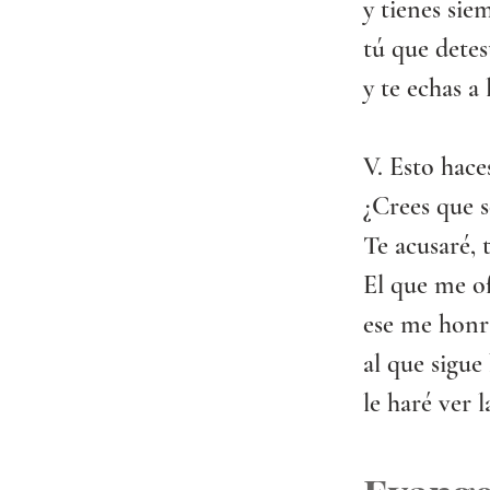
y tienes sie
tú que dete
y te echas a
V. Esto hace
¿Crees que 
Te acusaré, 
El que me of
ese me honr
al que sigu
le haré ver 