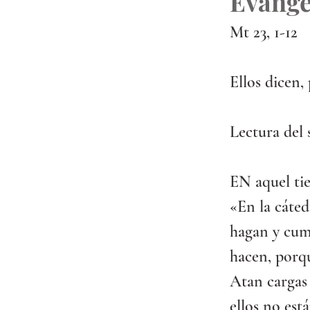
Evange
Mt 23, 1-12
Ellos dicen,
Lectura del
EN aquel tie
«En la cáted
hagan y cump
hacen, porqu
Atan cargas 
ellos no est