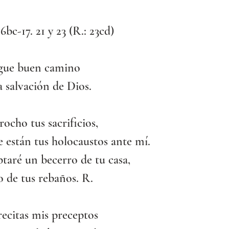
16bc-17. 21 y 23 (R.: 23cd)
igue buen camino
la salvación de Dios.
rocho tus sacrificios,
 están tus holocaustos ante mí.
taré un becerro de tu casa,
o de tus rebaños. R.
recitas mis preceptos