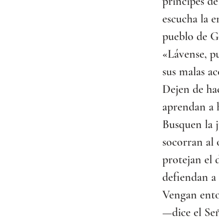
príncipes d
escucha la e
pueblo de 
«Lávense, pu
sus malas ac
Dejen de hac
aprendan a h
Busquen la j
socorran al
protejan el 
defiendan a 
Vengan ento
—dice el Se