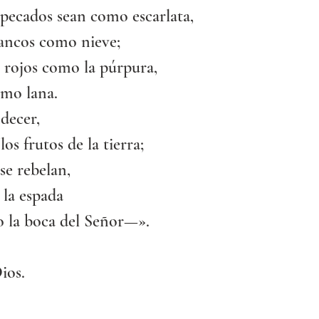
pecados sean como escarlata,
ancos como nieve;
 rojos como la púrpura,
mo lana.
decer,
os frutos de la tierra;
 se rebelan,
 la espada
 la boca del Señor—».
ios.