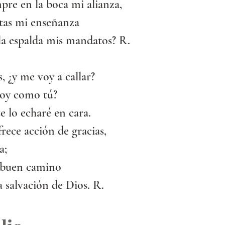
mpre en la boca mi alianza,
stas mi enseñanza
 la espalda mis mandatos? R.
s, ¿y me voy a callar?
soy como tú?
te lo echaré en cara.
rece acción de gracias,
a;
e buen camino
la salvación de Dios. R.