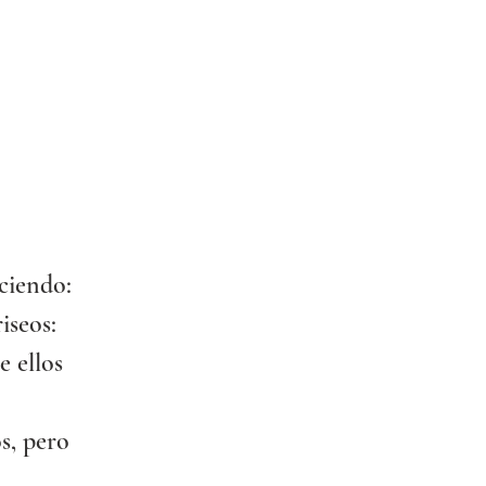
iciendo:
iseos: 
 ellos 
s, pero 