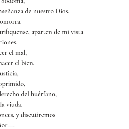
e Sodoma,
nseñanza de nuestro Dios,
Gomorra.
rifíquense, aparten de mi vista
ciones.
er el mal,
acer el bien.
usticia,
 oprimido,
derecho del huérfano,
la viuda.
nces, y discutiremos
ñor—.