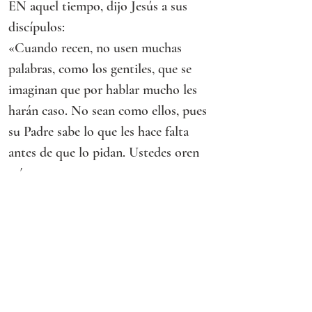
EN aquel tiempo, dijo Jesús a sus 
discípulos:
«Cuando recen, no usen muchas 
palabras, como los gentiles, que se 
imaginan que por hablar mucho les 
harán caso. No sean como ellos, pues 
su Padre sabe lo que les hace falta 
antes de que lo pidan. Ustedes oren 
así:
“Padre nuestro que estás en el cielo,
santificado sea tu nombre,
venga a nosotros tu reino,
hágase tu voluntad en la tierra como 
en el cielo,
danos hoy nuestro pan de cada día,