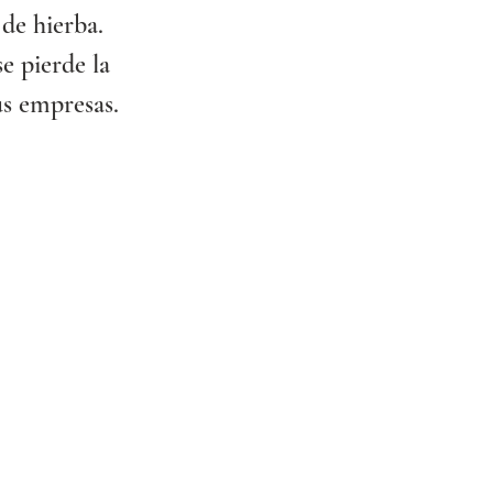
de hierba. 
se pierde la 
us empresas.