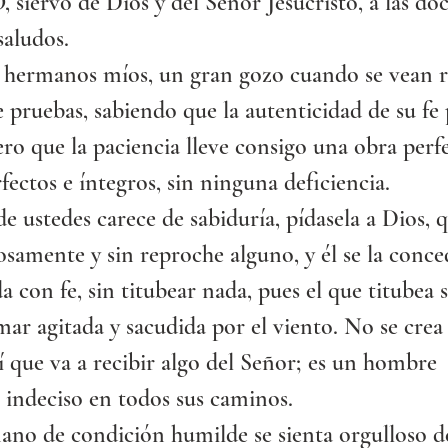
ervo de Dios y del Señor Jesucristo, a las doc
saludos.
 hermanos míos, un gran gozo cuando se vean r
e pruebas, sabiendo que la autenticidad de su fe
ero que la paciencia lleve consigo una obra perfe
fectos e íntegros, sin ninguna deficiencia.
de ustedes carece de sabiduría, pídasela a Dios, q
samente y sin reproche alguno, y él se la conce
a con fe, sin titubear nada, pues el que titubea s
mar agitada y sacudida por el viento. No se crea
í que va a recibir algo del Señor; es un hombre 
 indeciso en todos sus caminos.
no de condición humilde se sienta orgulloso de