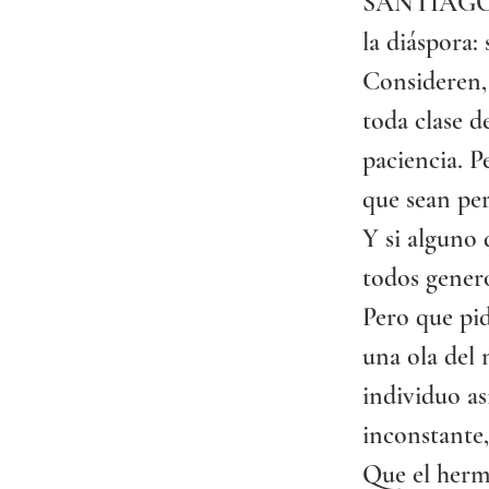
SANTIAGO, si
la diáspora: 
Consideren,
toda clase d
paciencia. P
que sean per
Y si alguno 
todos genero
Pero que pid
una ola del 
individuo as
inconstante,
Que el herma