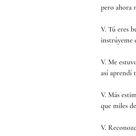
pero ahora 
V. Tú eres b
instrúyeme e
V. Me estuvo
así aprendí 
V. Más estim
que miles de
V. Reconozc