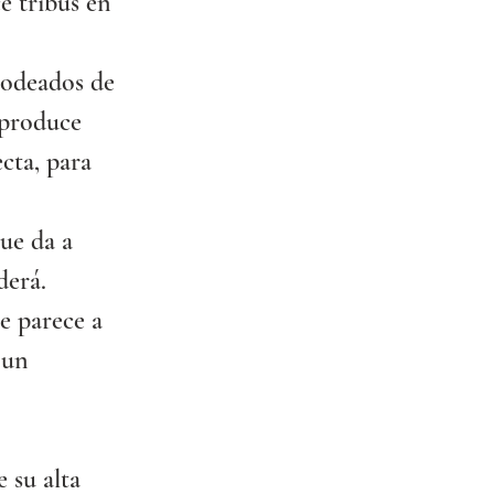
e tribus en 
odeados de 
 produce 
cta, para 
ue da a 
derá.
e parece a 
 un 
 su alta 