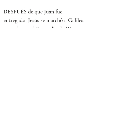
DESPUÉS de que Juan fue 
entregado, Jesús se marchó a Galilea 
a proclamar el Evangelio de Dios; 
decía:
«Se ha cumplido el tiempo y está 
cerca el reino de Dios. Conviértanse 
y crean en el Evangelio».
Pasando junto al mar de Galilea, vio a 
Simón y a Andrés, el hermano de 
Simón, echando las redes en el mar, 
pues eran pescadores.
Jesús les dijo:
«Vengan en pos de mí y los haré 
pescadores de hombres».