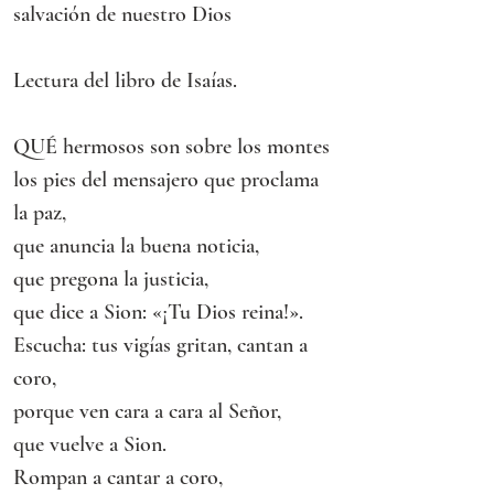
salvación de nuestro Dios
Lectura del libro de Isaías.
QUÉ hermosos son sobre los montes
los pies del mensajero que proclama 
la paz,
que anuncia la buena noticia,
que pregona la justicia,
que dice a Sion: «¡Tu Dios reina!».
Escucha: tus vigías gritan, cantan a 
coro,
porque ven cara a cara al Señor,
que vuelve a Sion.
Rompan a cantar a coro,