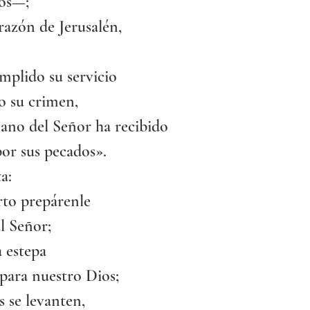
ios—;
razón de Jerusalén,
mplido su servicio
o su crimen,
mano del Señor ha recibido
or sus pecados».
a:
rto prepárenle
l Señor;
a estepa
para nuestro Dios;
s se levanten,