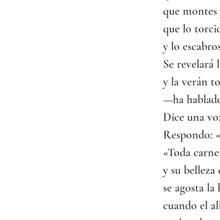
que montes y
que lo torci
y lo escabros
Se revelará l
y la verán t
—ha hablado
Dice una voz
Respondo: «
«Toda carne 
y su belleza
se agosta la 
cuando el al