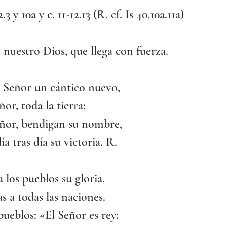
.3 y 10a y c. 11-12.13 (R. cf. Is 40,10a.11a)
 nuestro Dios, que llega con fuerza.
l Señor un cántico nuevo,
ñor, toda la tierra;
eñor, bendigan su nombre,
a tras día su victoria. R.
 los pueblos su gloria,
as a todas las naciones.
pueblos: «El Señor es rey: