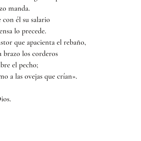
azo manda.
 con él su salario
ensa lo precede.
tor que apacienta el rebaño,
u brazo los corderos
obre el pecho;
mo a las ovejas que crían».
ios.