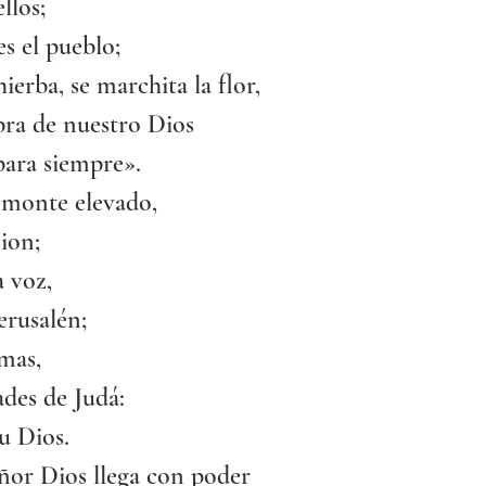
llos;
 es el pueblo;
hierba, se marchita la flor,
bra de nuestro Dios
ara siempre».
 monte elevado,
ion;
a voz,
erusalén;
emas,
ades de Judá:
u Dios.
ñor Dios llega con poder