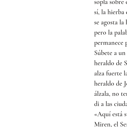
sopla sobre e
sí, la hierba
se agosta la 
pero la pala
permanece p
Súbete a un
heraldo de S
alza fuerte l
heraldo de J
álzala, no t
di a las ciud
«Aquí está s
Miren, el Se