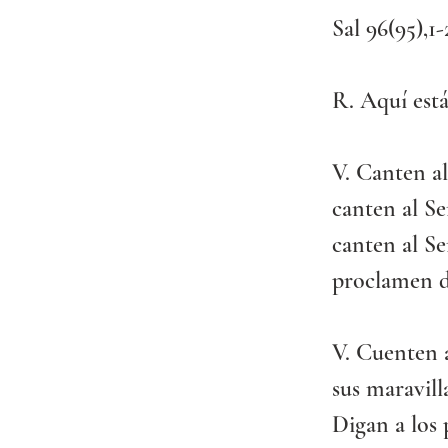
Sal 96(95),1-2
R. Aquí está
V. Canten a
canten al Se
canten al S
proclamen dí
V. Cuenten a
sus maravill
Digan a los 