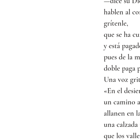
—dice su D
hablen al co
grítenle,
que se ha cu
y está pagad
pues de la 
doble paga p
Una voz grit
«En el desie
un camino a
allanen en l
una calzada 
que los valle