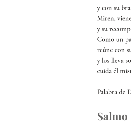
y con su br
Miren, viene
y su recomp
Como un pas
reúne con s
y los lleva s
cuida él mis
Palabra de D
Salmo