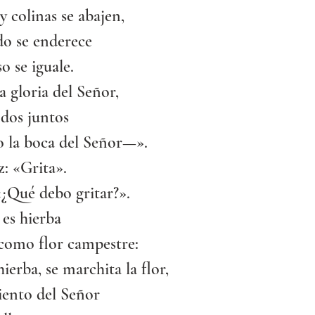
 colinas se abajen,
do se enderece
o se iguale.
a gloria del Señor,
odos juntos
 la boca del Señor—».
: «Grita».
¿Qué debo gritar?».
es hierba
 como flor campestre:
hierba, se marchita la flor,
iento del Señor