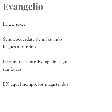
Evangelio
Lc 23, 35-43
Señor, acuérdate de mí cuando 
llegues a tu reino
Lectura del santo Evangelio según 
san Lucas.
EN aquel tiempo, los magistrados 
hacían muecas a Jesús diciendo:
«A otros ha salvado; que se salve a sí 
mismo, si él es el Mesías de Dios, el 