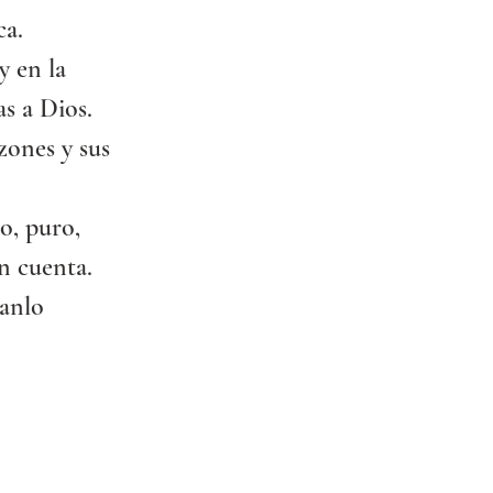
ca.
y en la 
as a Dios.
zones y sus 
o, puro, 
n cuenta.
ganlo