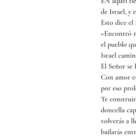
EN aquel tie
de Israel, y 
Esto dice el
«Encontró mi
el pueblo qu
Israel camin
El Señor se l
Con amor et
por eso pro
Te construir
doncella capi
volverás a l
bailarás ent