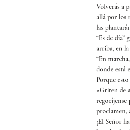
Volverás a p
allá por los
las plantará
“Es de día” g
arriba, en l
“En marcha,
donde está e
Porque esto 
«Griten de a
regocíjense 
proclamen, 
¡El Señor ha