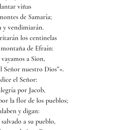
lantar viñas
 montes de Samaría;
n y vendimiarán.
ritarán los centinelas
a montaña de Efraín:
 vayamos a Sion,
l Señor nuestro Dios”».
dice el Señor:
legría por Jacob,
por la flor de los pueblos;
alaben y digan:
 salvado a su pueblo,