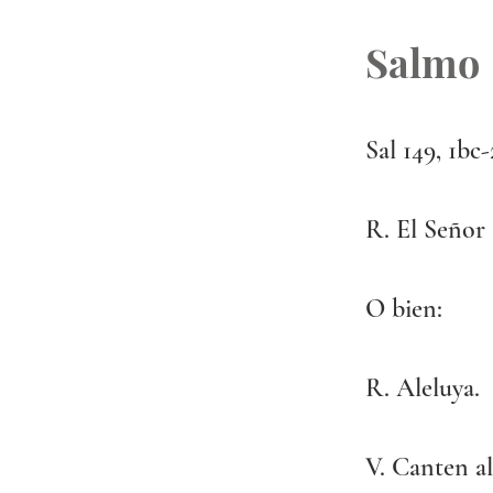
Salmo
Sal 149, 1bc-
R. El Señor
O bien:
R. Aleluya.
V. Canten a