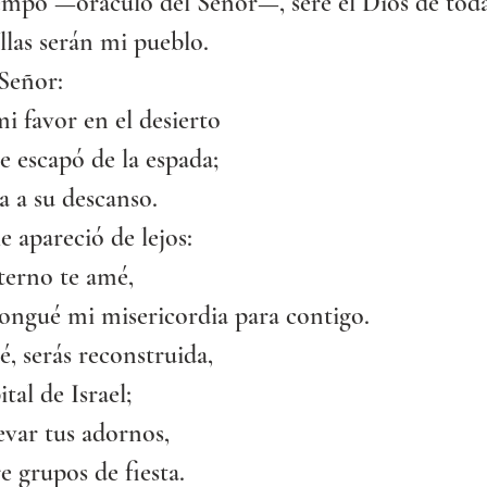
mpo —oráculo del Señor—, seré el Dios de todas
ellas serán mi pueblo.
 Señor:
 favor en el desierto
e escapó de la espada;
a a su descanso.
e apareció de lejos:
erno te amé,
longué mi misericordia para contigo.
é, serás reconstruida,
tal de Israel;
levar tus adornos,
re grupos de fiesta.