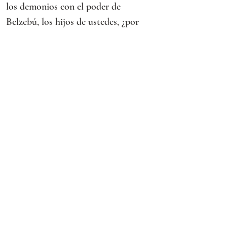
los demonios con el poder de 
Belzebú, los hijos de ustedes, ¿por 
arte de quién los echan? Por eso, ellos 
mismos serán sus jueces. Pero, si yo 
echo los demonios con el dedo de 
Dios, entonces es que el reino de 
Dios ha llegado a ustedes.
Cuando un hombre fuerte y bien 
armado guarda su palacio, sus bienes 
están seguros, pero, cuando otro más 
fuerte lo asalta y lo vence, le quita las 
armas de que se fiaba y reparte su 
botín.
El que no está conmigo está contra 
mí; el que no recoge conmigo 