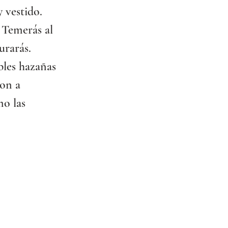
 vestido. 
 Temerás al 
urarás.
ibles hazañas 
on a 
o las 