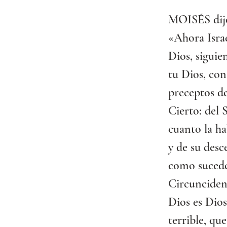
MOISÉS dijo
«Ahora Israe
Dios, siguie
tu Dios, con
preceptos d
Cierto: del S
cuanto la ha
y de su desc
como sucede
Circunciden 
Dios es Dios
terrible, qu