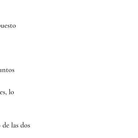
puesto
untos 
s, lo 
de las dos 