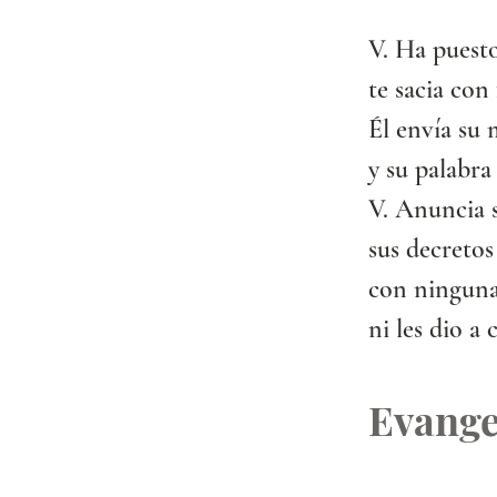
V. Ha puesto
te sacia con 
Él envía su m
y su palabra
V. Anuncia s
sus decretos
con ninguna
ni les dio a
Evange