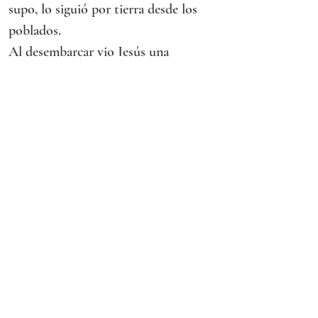
supo, lo siguió por tierra desde los 
poblados.
Al desembarcar vio Jesús una 
multitud, se compadeció de ella y 
curó a los enfermos. Como se hizo 
tarde, se acercaron los discípulos a 
decirle:
«Estamos en despoblado y es muy 
tarde, despide a la multitud para que 
vayan a las aldeas y se compren 
comida».
Jesús les replicó:
«No hace falta que vayan, denles 
ustedes de comer».
Ellos le replicaron: