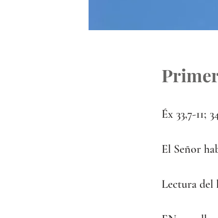
Primer
Éx 33,7-11; 3
El Señor hab
Lectura del 