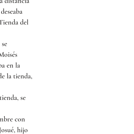
a distancia 
 deseaba 
 Tienda del 
 se 
Moisés 
a en la 
e la tienda, 
ienda, se 
ombre con 
osué, hijo 