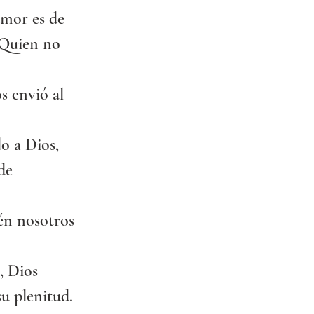
mor es de 
 Quien no 
s envió al 
o a Dios, 
de 
én nosotros 
, Dios 
u plenitud.