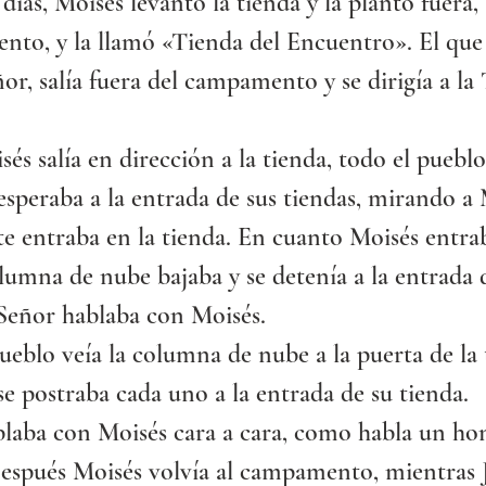
días, Moisés levantó la tienda y la plantó fuera, 
nto, y la llamó «Tienda del Encuentro». El que
eñor, salía fuera del campamento y se dirigía a la
s salía en dirección a la tienda, todo el pueblo
esperaba a la entrada de sus tiendas, mirando a 
te entraba en la tienda. En cuanto Moisés entrab
olumna de nube bajaba y se detenía a la entrada d
 Señor hablaba con Moisés.
eblo veía la columna de nube a la puerta de la t
se postraba cada uno a la entrada de su tienda.
blaba con Moisés cara a cara, como habla un h
espués Moisés volvía al campamento, mientras J