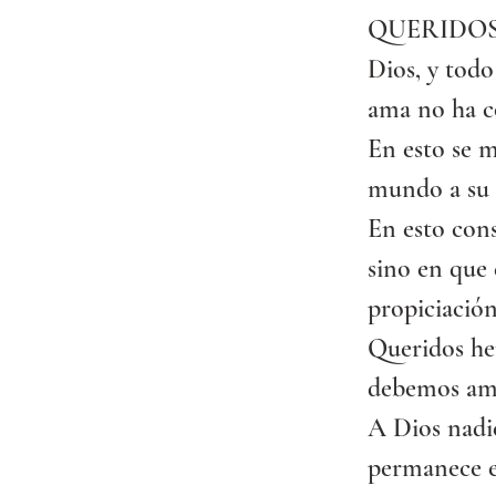
QUERIDOS he
Dios, y todo
ama no ha c
En esto se m
mundo a su 
En esto con
sino en que 
propiciación
Queridos he
debemos ama
A Dios nadie
permanece e