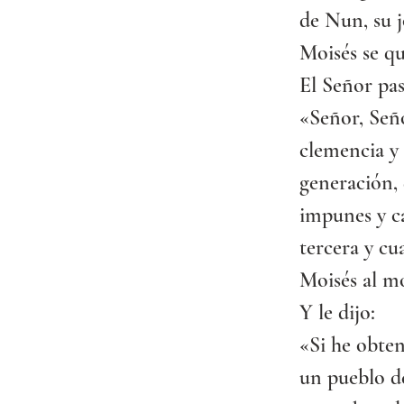
de Nun, su j
Moisés se q
El Señor pa
«Señor, Seño
clemencia y 
generación, 
impunes y cas
tercera y cu
Moisés al mo
Y le dijo:
«Si he obten
un pueblo d