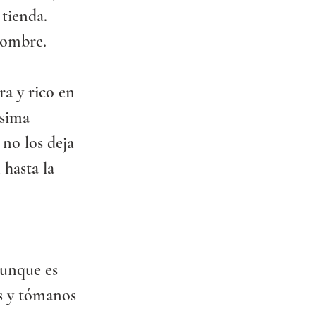
 tienda.
nombre.
ra y rico en 
ésima 
 no los deja 
 hasta la 
aunque es 
s y tómanos 