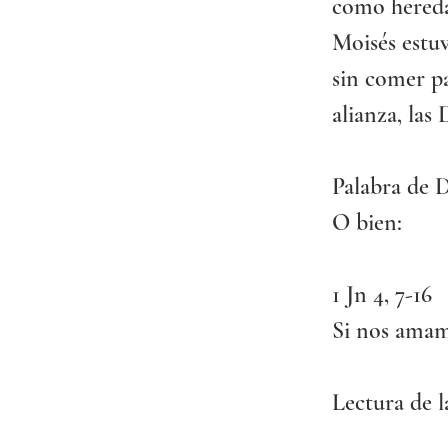
como hereda
Moisés estuv
sin comer pa
alianza, las 
Palabra de D
O bien:
1 Jn 4, 7-16
Si nos amam
Lectura de l