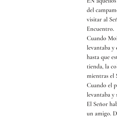
EN aquellos 
del campame
visitar al S
Encuentro.
Cuando Moisé
levantaba y 
hasta que es
tienda, la c
mientras el
Cuando el pu
levantaba y 
El Señor ha
un amigo. D