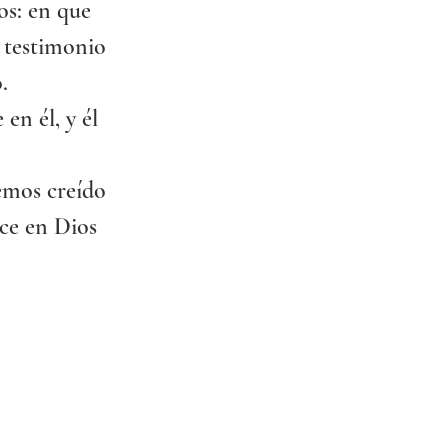
s: en que 
 testimonio 
.
en él, y él 
emos creído 
ce en Dios 