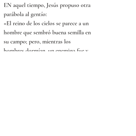
EN aquel tiempo, Jesús propuso otra 
parábola al gentío:
«El reino de los cielos se parece a un 
hombre que sembró buena semilla en 
su campo; pero, mientras los 
hombres dormían, un enemigo fue y 
sembró cizaña en medio del trigo y se 
marchó. Cuando empezaba a verdear 
y se formaba la espiga apareció 
también la cizaña. Entonces fueron 
los criados a decirle al amo:
“Señor, ¿no sembraste buena semilla 
en tu campo? ¿De dónde sale la 
cizaña?”.
Él les dijo: