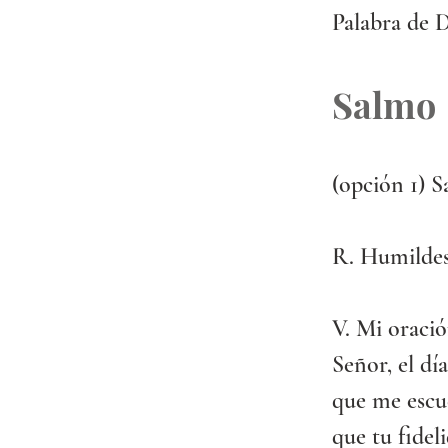
Palabra de D
Salmo
(opción 1) Sal
R. Humildes,
V. Mi oración
Señor, el día
que me escu
que tu fidel