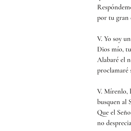
Respóndeme,
por tu gran 
V. Yo soy u
Dios mío, tu
Alabaré el 
proclamaré s
V. Mírenlo, 
busquen al S
Que el Señor
no desprecia