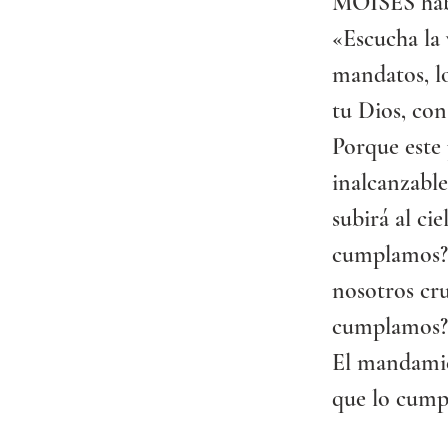
MOISÉS habl
«Escucha la 
mandatos, lo 
tu Dios, con
Porque este 
inalcanzable
subirá al ci
cumplamos?”.
nosotros cru
cumplamos?
El mandamien
que lo cump