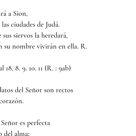
ará a Sion,
 las ciudades de Judá.
 sus siervos la heredará,
 su nombre vivirán en ella. R.
l 18, 8. 9. 10. 11 (R. : 9ab)
atos del Señor son rectos
 corazón.
l Señor es perfecta
o del alma;