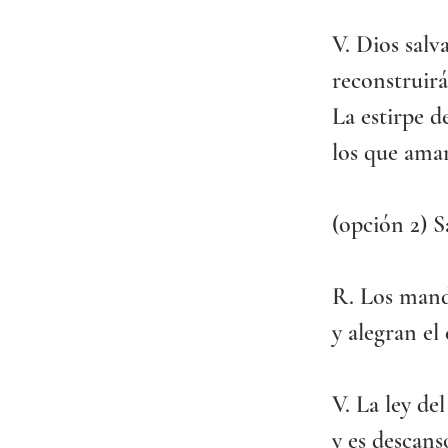
V. Dios salv
reconstruirá
La estirpe de
los que aman
(opción 2) Sa
R. Los mand
y alegran el
V. La ley de
y es descans