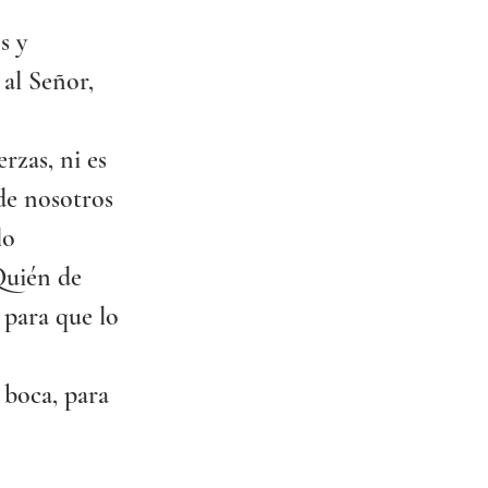
s y 
 al Señor, 
zas, ni es 
de nosotros 
lo 
Quién de 
 para que lo 
 boca, para 