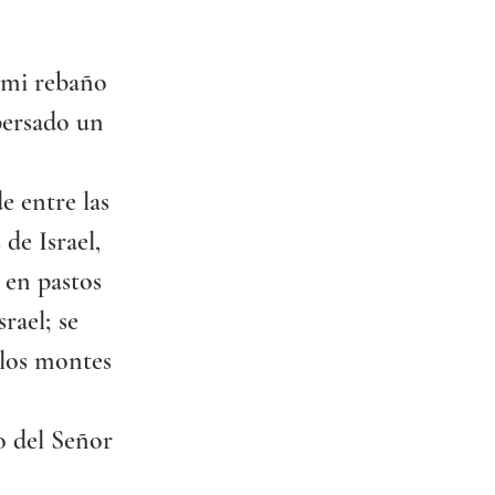
 mi rebaño 
persado un 
e entre las 
 de Israel, 
 en pastos 
rael; se 
 los montes 
o del Señor 