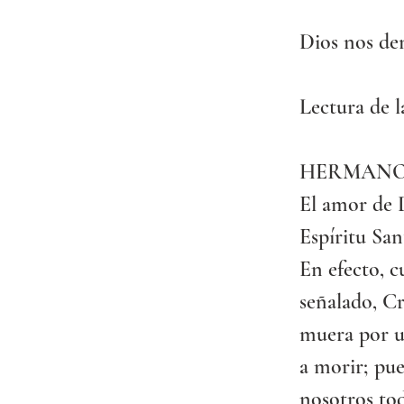
Dios nos de
Lectura de l
HERMANO
El amor de 
Espíritu San
En efecto, c
señalado, Cr
muera por un
a morir; pu
nosotros to