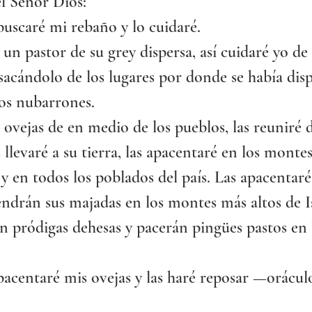
l Señor Dios:
uscaré mi rebaño y lo cuidaré.
n pastor de su grey dispersa, así cuidaré yo de
, sacándolo de los lugares por donde se había dis
ros nubarrones.
 ovejas de en medio de los pueblos, las reuniré d
 llevaré a su tierra, las apacentaré en los montes
s y en todos los poblados del país. Las apacentaré
endrán sus majadas en los montes más altos de Is
n pródigas dehesas y pacerán pingües pastos en
acentaré mis ovejas y las haré reposar —orácul