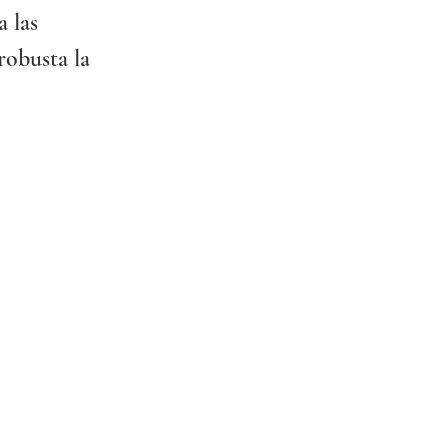
 las 
robusta la 