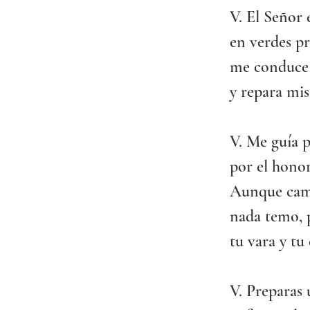
V. El Señor 
en verdes pr
me conduce 
y repara mis
V. Me guía p
por el hono
Aunque cami
nada temo, 
tu vara y tu
V. Preparas