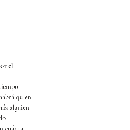
or el 
 tiempo 
habrá quien 
ría alguien 
do 
n cuánta 