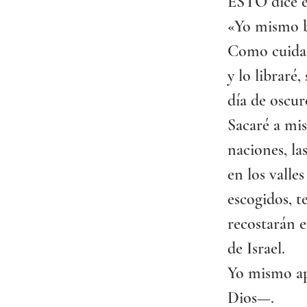
ESTO dice e
«Yo mismo b
Como cuida u
y lo libraré
día de oscu
Sacaré a mis
naciones, las
en los valle
escogidos, t
recostarán e
de Israel.
Yo mismo ap
Dios—.