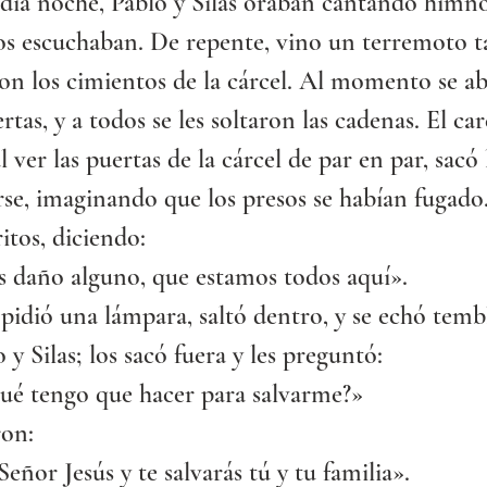
dia noche, Pablo y Silas oraban cantando himno
os escuchaban. De repente, vino un terremoto t
on los cimientos de la cárcel. Al momento se ab
rtas, y a todos se les soltaron las cadenas. El car
l ver las puertas de la cárcel de par en par, sacó 
rse, imaginando que los presos se habían fugado
ritos, diciendo:
s daño alguno, que estamos todos aquí».
 pidió una lámpara, saltó dentro, y se echó temb
 y Silas; los sacó fuera y les preguntó:
qué tengo que hacer para salvarme?»
ron:
Señor Jesús y te salvarás tú y tu familia».