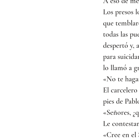
A eso de me
Los presos l
que temblar
todas las pue
despertó y, a
para suicida
lo llamó a g
«No te haga
El carcelero
pies de Pablo
«Señores, ¿
Le contesta
«Cree en el 