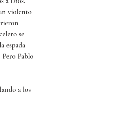
s a Dios. 
an violento 
rieron 
celero se 
la espada 
. Pero Pablo 
lando a los 