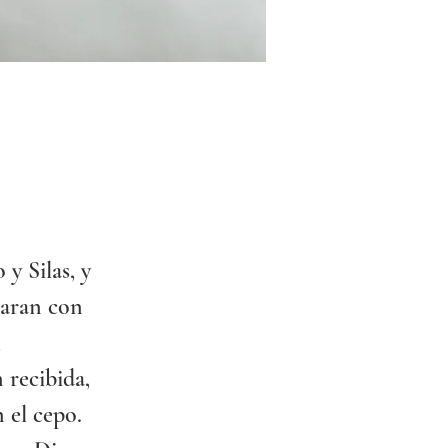
y Silas, y 
taran con 
 
 recibida, 
n el cepo.