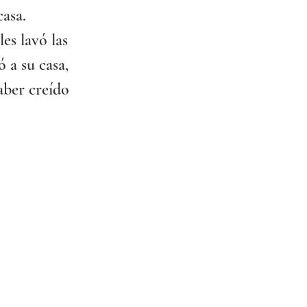
casa.
es lavó las 
 a su casa, 
aber creído 