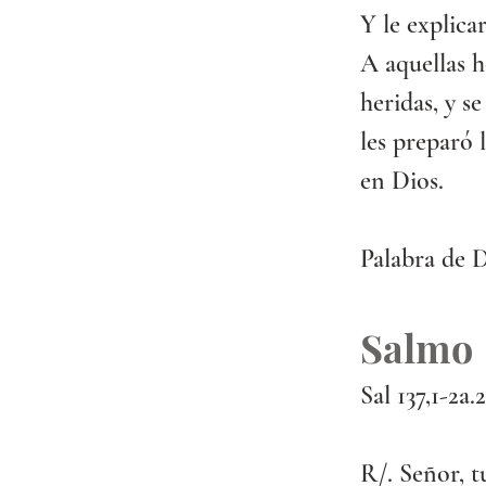
Y le explicar
A aquellas h
heridas, y s
les preparó 
en Dios.
Palabra de 
Salmo
Sal 137,1-2a.
R/. Señor, t