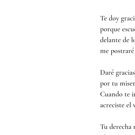
Te doy graci
porque escuc
delante de l
me postraré 
Daré gracia
por tu miser
Cuando te i
acreciste el
Tu derecha 