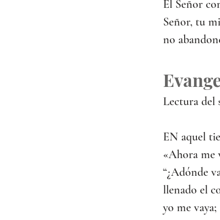
El Señor co
Señor, tu mi
no abandone
Evange
Lectura del 
EN aquel tie
«Ahora me v
“¿Adónde vas
llenado el c
yo me vaya; 