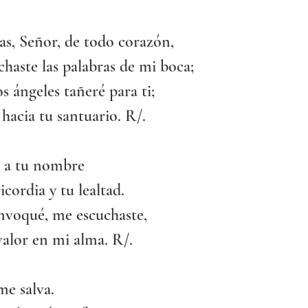
as, Señor, de todo corazón,
haste las palabras de mi boca;
os ángeles tañeré para ti;
hacia tu santuario. R/.
s a tu nombre
icordia y tu lealtad.
nvoqué, me escuchaste,
 valor en mi alma. R/.
me salva.