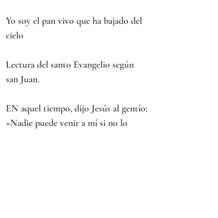
Yo soy el pan vivo que ha bajado del 
cielo
Lectura del santo Evangelio según 
san Juan. 
EN aquel tiempo, dijo Jesús al gentío:
«Nadie puede venir a mí si no lo 
atrae el Padre que me ha enviado. Y 
yo lo resucitaré en el último día.
Está escrito en los profetas: “Serán 
todos discípulos de Dios”.
Todo el que escucha al Padre y 
aprende, viene a mí.