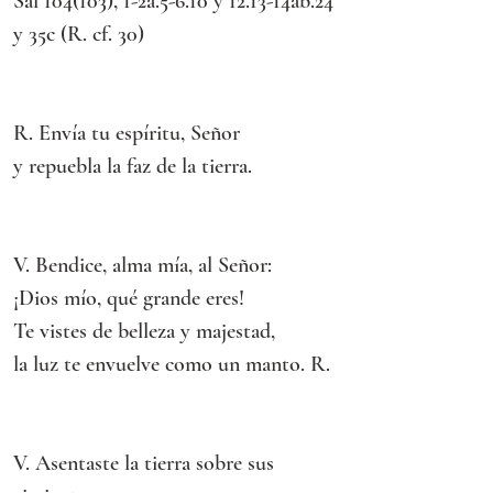
Sal 104(103), 1-2a.5-6.10 y 12.13-14ab.24 
y 35c (R. cf. 30)
R. Envía tu espíritu, Señor
y repuebla la faz de la tierra.
V. Bendice, alma mía, al Señor:
¡Dios mío, qué grande eres!
Te vistes de belleza y majestad,
la luz te envuelve como un manto. R.
V. Asentaste la tierra sobre sus 