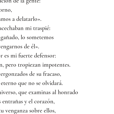
ción de la gente:
orno,
amos a delatarlo».
acechaban mi traspié:
engañado, lo sometemos 
engarnos de él».
r es mi fuerte defensor:
n, pero tropiezan impotentes.
ergonzados de su fracaso,
eterno que no se olvidará.
niverso, que examinas al honrado
s entrañas y el corazón,
tu venganza sobre ellos, 