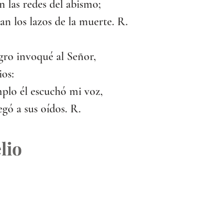
 las redes del abismo;
n los lazos de la muerte. R.
igro invoqué al Señor, 
ios:
plo él escuchó mi voz,
egó a sus oídos. R.
lio