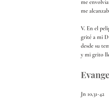
me envolvían
me alcanzaba
V. En el pel
grité a mi D
desde su tem
y mi grito ll
Evange
Jn 10,31-42 