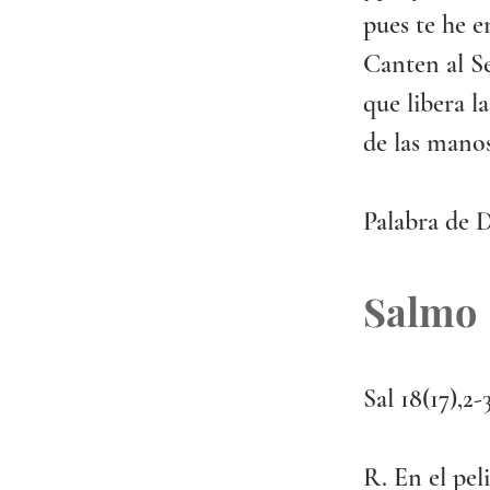
pues te he 
Canten al Se
que libera l
de las manos
Palabra de D
Salmo
Sal 18(17),2-
R. En el pel