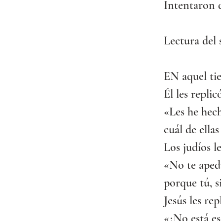
Intentaron d
Lectura del
EN aquel tie
Él les replic
«Les he hec
cuál de ella
Los judíos l
«No te aped
porque tú, s
Jesús les rep
«¿No está esc