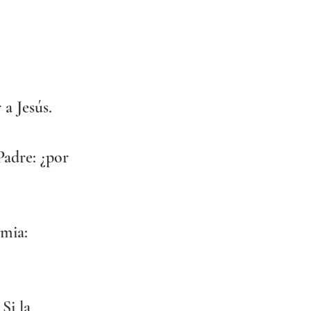
a Jesús.
adre: ¿por 
mia: 
Si la 