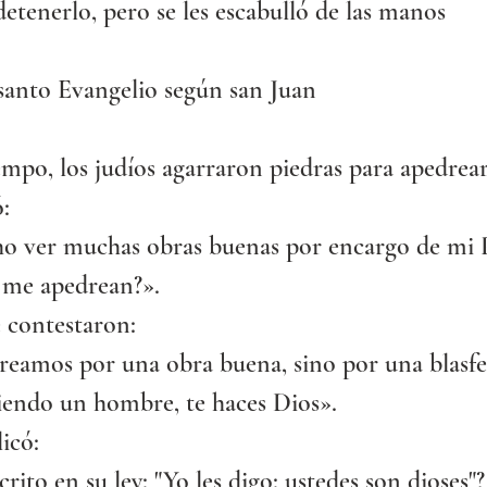
etenerlo, pero se les escabulló de las manos
 santo Evangelio según san Juan
mpo, los judíos agarraron piedras para apedrear 
ó:
ho ver muchas obras buenas por encargo de mi P
s me apedrean?».
e contestaron:
reamos por una obra buena, sino por una blasfe
iendo un hombre, te haces Dios». 
licó:
rito en su ley: "Yo les digo: ustedes son dioses"? 