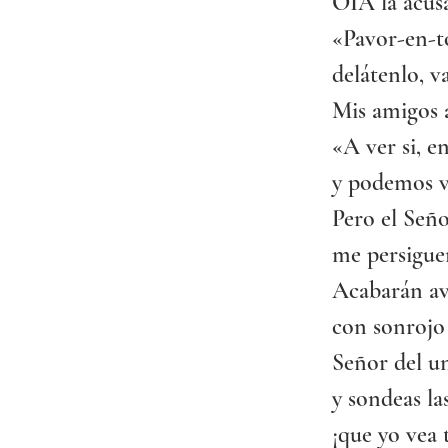
OÍA la acusa
«Pavor-en-t
delátenlo, v
Mis amigos 
«A ver si, 
y podemos v
Pero el Seño
me persigue
Acabarán av
con sonrojo 
Señor del u
y sondeas la
¡que yo vea 