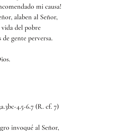
encomendado mi causa!
ñor, alaben al Señor,
a vida del pobre
 de gente perversa.
ios.
3a.3bc-4.5-6.7 (R. cf. 7)
igro invoqué al Señor,