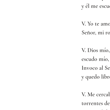
y él me escu
V. Yo te amo
Señor, mi ro
V. Dios mío,
escudo mío, 
Invoco al S
y quedo libr
V. Me cercab
torrentes de